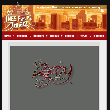
Le site qui offre un nouvel élan au retrogaming. Un
mâle.
news
//
critiques
//
dossiers
//
lexique
//
goodies
//
forum
//
a propos