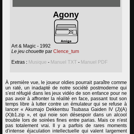
Agony
Art & Magic - 1992
Le jeu chouette
par
Clence_tum
Extras :
Musique
-
Manuel TXT
-
Manuel PDF
À première vue, le joueur oldies pourrait paraître comme
un raté, un inadapté de notre société postmoderne qui
s'est réfugié dans les jeux vidéo de son enfance pour ne
pas avoir à affronter la réalité en face, passant tout son
temps libre à lutter contre un émulateur qui se refuse à
lancer « Akumajo Dekkentsu Tsubasa Gaiden IV (J)(A)
(X)b1.zip », et qui noie son désespoir dans un alcool
trouble lors de soirées fines entre parias. Mais ce n'est
pas totalement vrai. Il y a parfois de rares moments
d'intense éjaculation intellectuelle qui valent largement