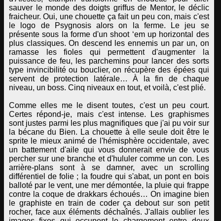
sauver le monde des doigts griffus de Mentor, le déclic
fraicheur. Oui, une chouette ça fait un peu con, mais c'est
le logo de Psygnosis alors on la ferme. Le jeu se
présente sous la forme d'un shoot ‘em up horizontal des
plus classiques. On descend les ennemis un par un, on
ramasse les fioles qui permettent d'augmenter la
puissance de feu, les parchemins pour lancer des sorts
type invincibilité ou bouclier, on récupère des épées qui
servent de protection latérale… À la fin de chaque
niveau, un boss. Cinq niveaux en tout, et voilà, c'est plié.
Comme elles me le disent toutes, c'est un peu court.
Certes répond-je, mais c'est intense. Les graphismes
sont justes parmi les plus magnifiques que j'ai pu voir sur
la bécane du Bien. La chouette à elle seule doit être le
sprite le mieux animé de l'hémisphère occidentale, avec
un battement d'aile qui vous donnerait envie de vous
percher sur une branche et d'hululer comme un con. Les
arrière-plans sont à se damner, avec un scrolling
différentiel de folie ; la foudre qui s'abat, un pont en bois
balloté par le vent, une mer démontée, la pluie qui frappe
contre la coque de drakkars échoués… On imagine bien
le graphiste en train de coder ça debout sur son petit
rocher, face aux éléments déchaînés. J'allais oublier les
images fixes qui occupent le chargement entre deux