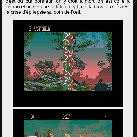
c'est du pur bonheur, on y croit à mort, on est collé à
l'écran et on secoue la tête en rythme, la bave aux lèvres,
la crise d'épilepsie au coin de l'œil.