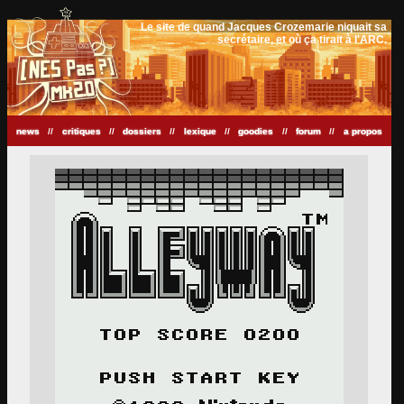
Le site de quand Jacques Crozemarie niquait sa
secrétaire, et où ça tirait à l'ARC.
news
//
critiques
//
dossiers
//
lexique
//
goodies
//
forum
//
a propos