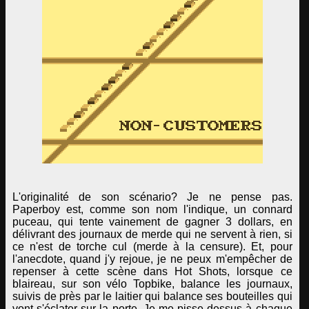
L'originalité de son scénario? Je ne pense pas.
Paperboy est, comme son nom l'indique, un connard
puceau, qui tente vainement de gagner 3 dollars, en
délivrant des journaux de merde qui ne servent à rien, si
ce n'est de torche cul (merde à la censure). Et, pour
l'anecdote, quand j'y rejoue, je ne peux m'empêcher de
repenser à cette scène dans Hot Shots, lorsque ce
blaireau, sur son vélo Topbike, balance les journaux,
suivis de près par le laitier qui balance ses bouteilles qui
vont s'éclater sur la porte. Je me pisse dessus à chaque