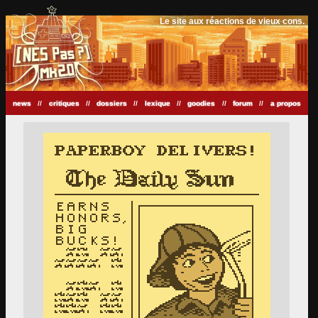
Le site aux réactions de vieux cons.
news
//
critiques
//
dossiers
//
lexique
//
goodies
//
forum
//
a propos