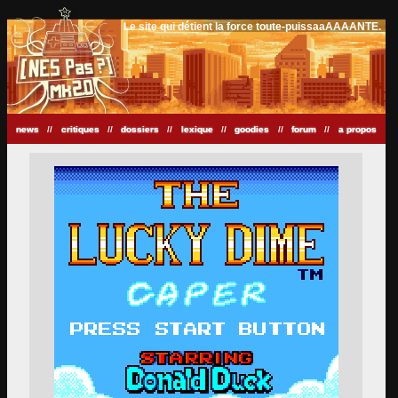
Le site qui détient la force toute-puissaaAAAANTE.
news
//
critiques
//
dossiers
//
lexique
//
goodies
//
forum
//
a propos