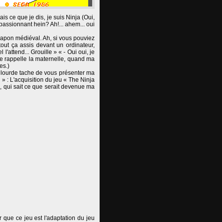
ais ce que je dis, je suis Ninja (Oui,
passionnant hein? Ah!... ahem... oui
 Japon médiéval. Ah, si vous pouviez
out ça assis devant un ordinateur,
'attend... Grouille » « - Oui oui, je
me rappelle la maternelle, quand ma
es.)
la lourde tache de vous présenter ma
 » : L'acquisition du jeu « The Ninja
, qui sait ce que serait devenue ma
r que ce jeu est l'adaptation du jeu