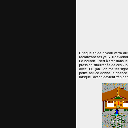
Chaque fin de niveau verra arr
recouvrant ses yeux. Il deviendr
Le bouton 1 sert à tirer dans l
pression simultanée de ces 2 b
avec l'OL (ah…on me fait signe 
petite astuce donne la chance 
lorsque l'action devient trépidan