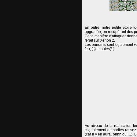
En outre, notre petite étoile t
upgradée, en récupérant des po
Cette manière d'attaquer donne p
ferait sur Xenon 2.
Les ennemis sont également va
feu, [s]de putes[/s]…
Au niveau de la réalisation te
clignotement de sprites (assez 
(car il y en aura, ohhh oui…). 