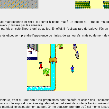
oute maigrichonne et rikiki, qui ferait à peine mal à un enfant nu , fragile, mal
wer-up laissés par les ennemis.
arfois un coté Shoot them' up au jeu. En effet, il n'est pas rare de balayer l'écran
riés et peuvent prendre l'apparence de ninjas, de samouraïs, mais également de 
chnique, c'est du tout bon : les graphismes sont colorés et assez fins, l'animat
rare sur le support pour être signalé), et permet ainsi de soutenir l'action même
La maniabilité est également au poil. On ne peut s'en prendre qu'à soi même lorsq