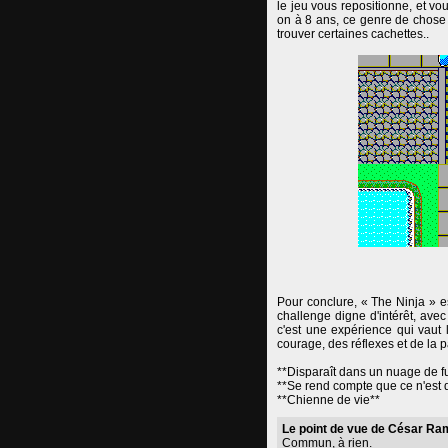
le jeu vous repositionne, et v
on à 8 ans, ce genre de chose f
trouver certaines cachettes..
Pour conclure, « The Ninja » es
challenge digne d'intérêt, avec
c'est une expérience qui vaut l
courage, des réflexes et de la p
**Disparaît dans un nuage de f
**Se rend compte que ce n'est qu
**Chienne de vie**
Le point de vue de César Ra
Commun, à rien.