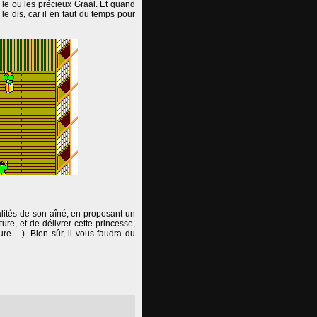
le ou les précieux Graal. Et quand
e dis, car il en faut du temps pour
ualités de son aîné, en proposant un
ure, et de délivrer cette princesse,
ure….). Bien sûr, il vous faudra du