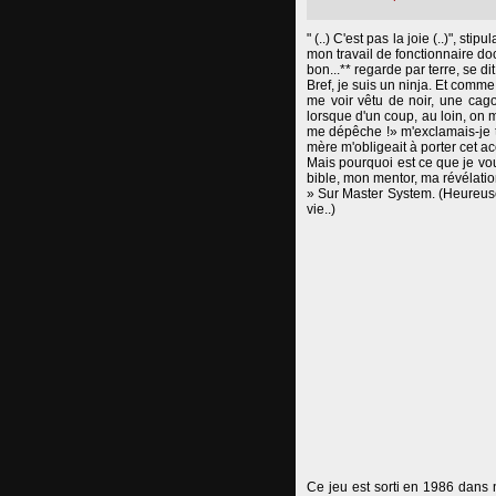
" (..) C'est pas la joie (..)", s
mon travail de fonctionnaire do
bon...** regarde par terre, se di
Bref, je suis un ninja. Et comm
me voir vêtu de noir, une cag
lorsque d'un coup, au loin, on m
me dépêche !» m'exclamais-je t
mère m'obligeait à porter cet 
Mais pourquoi est ce que je vou
bible, mon mentor, ma révélation
» Sur Master System. (Heureuse
vie..)
Ce jeu est sorti en 1986 dans n