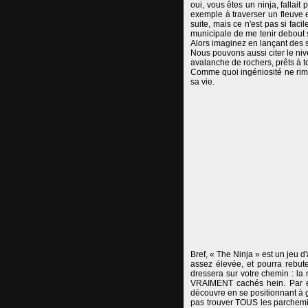
oui, vous êtes un ninja, fallai
exemple à traverser un fleuve 
suite, mais ce n'est pas si fac
municipale de me tenir debout s
Alors imaginez en lançant des sh
Nous pouvons aussi citer le ni
avalanche de rochers, prêts à to
Comme quoi ingéniosité ne rime
sa vie.
Bref, « The Ninja » est un jeu d
assez élevée, et pourra rebute
dressera sur votre chemin : la 
VRAIMENT cachés hein. Par ex
découvre en se positionnant à g
pas trouver TOUS les parchemins