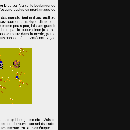
lacer Dieu par Marcel le boulanger ou
n'est pire et plus emmerdant que de
es mortels, font mal aux oreilles,
ez tourner la musique d'intro, qui
é monte peu à peu, laissant grandir
hein, pas le joueur, sinon je serais
 pas se mettre dans la merde, y'en a
suis dans le pétrin, Maréchal.. » (Ce
 tout ce qui bouge, etc etc…Mais ce
ronter des épreuves sortant du cadre
t les niveaux en 3D isométrique. Et