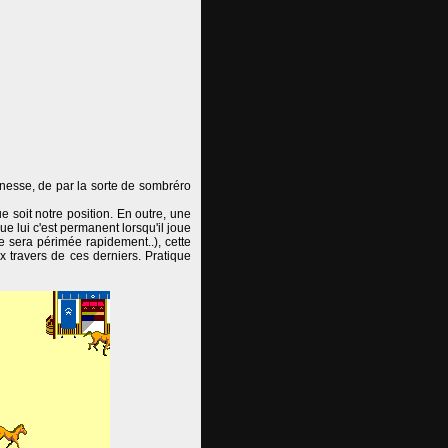
nesse, de par la sorte de sombréro
e soit notre position. En outre, une
 lui c'est permanent lorsqu'il joue
ue sera périmée rapidement..), cette
 travers de ces derniers. Pratique