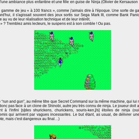
'une ambiance plus enfantine et une fille en guise de Ninja (Olivier de Kersauson :
une gamme de jeu « à 100 francs », comme j'aimais dire à l'époque. Une sorte de 
rd'hui, il s'agissait souvent des jeux sortis sur Sega Mark III, comme Bank Pani
au vu de leur réalisation technique et de leur intérêt.
a » ? Tremblez amis lecteurs, le suspens est à son comble ! Ou pas.
pe “run and gun”, au même titre que Secret Command sur la même machine, qui lui 
pas face à un clone de Shinobi, autre jeu très connu de ninja. Le joueur doit a
 à l'infini [s]des shurickens, churickens, souris-ken,[/s] étoiles de ninja (o
mis qui arrivent par vagues incessantes. Le but étant, as usual, de délivrer une
te, mais c'est dangereux au final…)