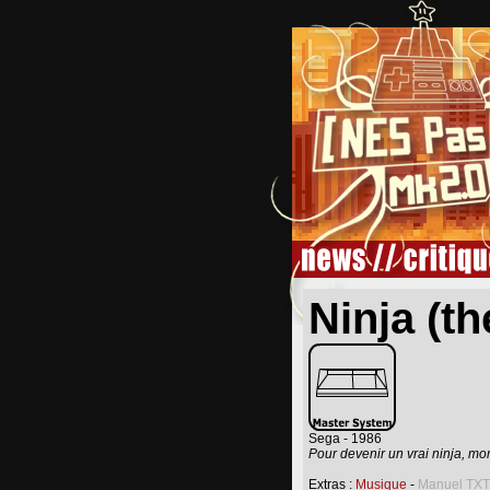
Ninja (th
Sega - 1986
Pour devenir un vrai ninja, m
Extras :
Musique
-
Manuel TXT