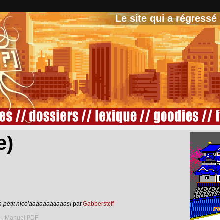
Le site qui a régressé
e)
on petit nicolaaaaaaaaaaas!
par
Gabbersteff
-
Manuel PDF