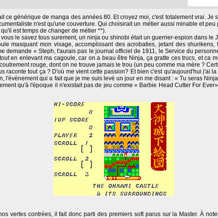
tipulait ce générique de manga des années 80. Et croyez moi, c'est totalement vrai. Je s
cumentaliste n'est qu'une couverture. Qui choisirait un métier aussi minable et peu 
t qu'il est temps de changer de métier **).
e vous le savez tous surement, un ninja ou shinobi était un guerrier-espion dans le
oule masquant mon visage, accomplissant des acrobaties, jetant des shurikens, t
e demande « Steph, t'aurais pas le journal officiel de 1911, le Service du personnel l
out en enlevant ma cagoule, car on a beau être Ninja, ça gratte ces trucs, et ca 
accoutrement rouge, dont on ne trouve jamais le trou (un peu comme ma mère ? Cert
s raconte tout ça ? D'où me vient cette passion? Et bien c'est qu'aujourd'hui j'ai 
, l'évènement qui a fait que je me suis levé un jour en me disant : « Tu seras Ninja
ment qu'à l'époque il n'existait pas de jeu comme « Barbie Head Cutter For Ever»
os vertes contrées, il fait donc parti des premiers soft parus sur la Master. À note