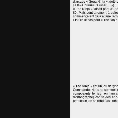
d'arcade « Sega Ninja », doté d
ça !! – Chuuuuut Olivier…. »).
« The Ninja » faisait parti d'
80. Mais contrairement à aujou
commençaient déjà à faire tache 
Était ce le cas pour « The Ninj
« The Ninja » est un jeu de ty
Commando. Nous ne sommes donc 
composants le jeu, en lançant
d'orthographe) contre des enne
princesse, on se rend pas comp