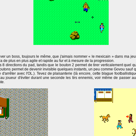
iver un boss, toujours le même, que j'aimais nommer « le mexicain » dans ma jeu
a de plus en plus agile et rapide au fur et à mesure de la progression.
es 8 directions du pad, tandis que le bouton 2 permet de tirer verticalement quel qu
outons permet de devenir invisible quelques instants, un peu comme Govou sauf que
d'arrêter avec l'OL.). Tevez de plaisanterie (là encore, cette blague footballistiq
au joueur d'éviter durant une seconde les tirs ennemis, voir même de passer aux
te.