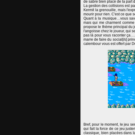
de sabre bien placé de la part 
La gestion des collisions est pa
Kermit la grenouille, mais l'ex
mourir pour rien. C'est ce que s
Quant à la musique…vous savez,
mais qui me charment comme du
propose le thème principal du j
l'angoisse chez le joueur, qui 
pas là pour vous raconter ça….)
marre de faire du social[/s] pri
calembour vous est offert par
Bref, pour le moment, le jeu se
qui fait la force de ce jeu just
classique, bien placées dans l