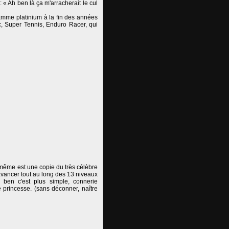
 « Ah ben là ça m'arracherait le cul
gamme platinium à la fin des années
c, Super Tennis, Enduro Racer, qui
même est une copie du très célèbre
vancer tout au long des 13 niveaux
ui ben c'est plus simple, connerie
 princesse. (sans déconner, naître