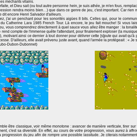
des méchants vilains.
rfaite, et Dieu sait (ou tout autre personne hein, je suis athée, je m'en fous, remp
pression rendra moins bien…) que dans ce genre de jeu, c'est important. Car rien 
e dit encore Henri Salvador d'ailleurs.
 j'ai un penchant pour les sonorités aigües 8 bits. Celles qui, pour le commun d
 Catherine Lara 1985 French Tour. Là encore, le jeu fait mouche! Si vous laiss
eu, vous comprendrez directement à quel sauce vous allez être manger : la tonalit
se rend compte de l'immense quête l'attendant, pour finalement exploser (la musique 
, motivant ainsi ce dernier à tout donner pour délivrer cette [s]pute qui avait qu'à
ncesse. D'ailleurs, elle avait prévenu juste avant, quand l'armée la protégeait : « Je 
 Dubo-Dubon-Dubonnet)
mble être classique, voir même monotone : avancer de manière verticale, tirer sur
ement, c'est sa diversité. En effet, au cours de votre progression, vous aurez à aff
a progression du jeu afin de rompre une possible lassitude. Je citerais notammen