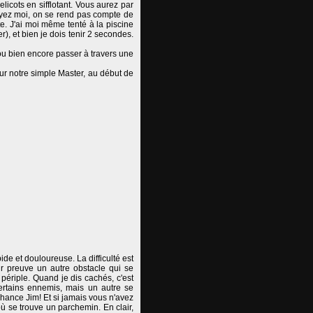
licots en sifflotant. Vous aurez par
royez moi, on se rend pas compte de
te. J'ai moi même tenté à la piscine
, et bien je dois tenir 2 secondes.
ou bien encore passer à travers une
r notre simple Master, au début de
ide et douloureuse. La difficulté est
ur preuve un autre obstacle qui se
périple. Quand je dis cachés, c'est
ertains ennemis, mais un autre se
chance Jim! Et si jamais vous n'avez
ù se trouve un parchemin. En clair,