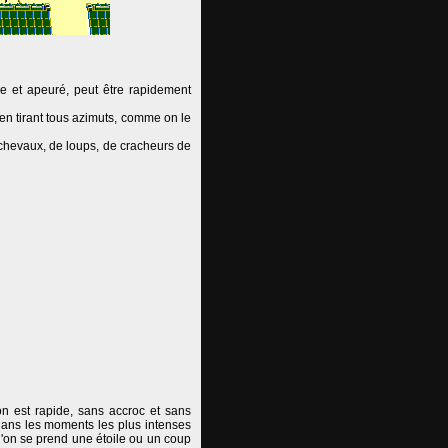
ade et apeuré, peut être rapidement
 en tirant tous azimuts, comme on le
chevaux, de loups, de cracheurs de
ion est rapide, sans accroc et sans
 dans les moments les plus intenses
u'on se prend une étoile ou un coup