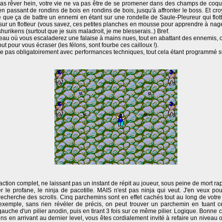
t pas rêver hein, votre vie ne va pas être de se promener dans des champs de coque
en passant de rondins de bois en rondins de bois, jusqu'à affronter le boss. Et c
ile que ça de battre un ennemi en étant sur une rondelle de Saule-Pleureur qui flot
ur un flotteur (vous savez, ces petites planches en mousse pour apprendre à nager)
urikens (surtout que je suis maladroit, je me blesserais..) Bref.
veau où vous escaladerez une falaise à mains nues, tout en abattant des ennemis, 
ut pour vous écraser (les félons, sont fourbe ces cailloux !).
 pas obligatoirement avec performances techniques, tout cela étant programmé su
'action complet, ne laissant pas un instant de répit au joueur, sous peine de mort rap
r le profane, le ninja de pacotille. MAIS n'est pas ninja qui veut. J'en veux po
recherche des scrolls. Cinq parchemins sont en effet cachés tout au long de votre 
emple, sans rien révéler de précis, on peut trouver un parchemin en tuant c
auche d'un pilier anodin, puis en tirant 3 fois sur ce même pilier. Logique. Bonne 
 en arrivant au dernier level, vous êtes cordialement invité à refaire un niveau o