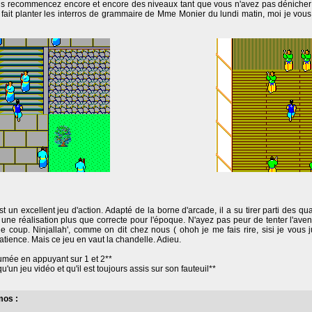
ous recommencez encore et encore des niveaux tant que vous n'avez pas dénicher 
ait planter les interros de grammaire de Mme Monier du lundi matin, moi je vous l
t un excellent jeu d'action. Adapté de la borne d'arcade, il a su tirer parti des q
 une réalisation plus que correcte pour l'époque. N'ayez pas peur de tenter l'avent
e coup. Ninjallah', comme on dit chez nous ( ohoh je me fais rire, sisi je vous j
atience. Mais ce jeu en vaut la chandelle. Adieu.
umée en appuyant sur 1 et 2**
'un jeu vidéo et qu'il est toujours assis sur son fauteuil**
mos :