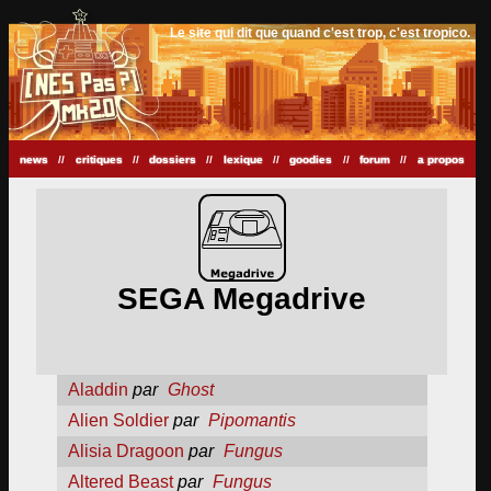
Le site qui dit que quand c'est trop, c'est tropico.
news
//
critiques
//
dossiers
//
lexique
//
goodies
//
forum
//
a propos
SEGA Megadrive
Aladdin
par
Ghost
Alien Soldier
par
Pipomantis
Alisia Dragoon
par
Fungus
Altered Beast
par
Fungus