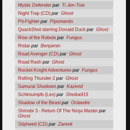
Mystic Defender
par
Ti Jen-Tsie
Night Trap (CD)
par
Ghost
Pit-Fighter
par
Pipomantis
QuackShot starring Donald Duck
par
Ghost
Rise of the Robots
par
Fungus
Ristar
par
Benjamin
Road Avenger (CD)
par
Ghost
Road Rash
par
Ghost
Rocket Knight Adventures
par
Fungus
Rolling Thunder 2
par
Ghost
Samurai Shodown
par
Kazend
Schtroumpfs (Les)
par
Sheika915
Shadow of the Beast
par
Octaedre
Shinobi 3 - Return Of The Ninja Master
par
Ghost
Silpheed (CD)
par
Zanrek