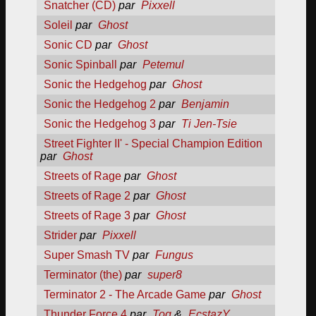
Snatcher (CD)
par
Pixxell
Soleil
par
Ghost
Sonic CD
par
Ghost
Sonic Spinball
par
Petemul
Sonic the Hedgehog
par
Ghost
Sonic the Hedgehog 2
par
Benjamin
Sonic the Hedgehog 3
par
Ti Jen-Tsie
Street Fighter II' - Special Champion Edition
par
Ghost
Streets of Rage
par
Ghost
Streets of Rage 2
par
Ghost
Streets of Rage 3
par
Ghost
Strider
par
Pixxell
Super Smash TV
par
Fungus
Terminator (the)
par
super8
Terminator 2 - The Arcade Game
par
Ghost
Thunder Force 4
par
Tog
&
EcstazY