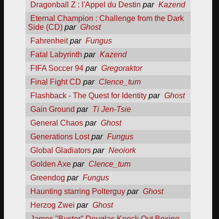
Dragonball Z : l'Appel du Destin
par
Kazend
Eternal Champion : Challenge from the Dark
Side (CD)
par
Ghost
Fahrenheit
par
Fungus
Fatal Labyrinth
par
Kazend
FIFA Soccer 94
par
Gregoraktor
Final Fight CD
par
Clence_tum
Flashback - The Quest for Identity
par
Ghost
Gain Ground
par
Ti Jen-Tsie
General Chaos
par
Ghost
Generations Lost
par
Fungus
Global Gladiators
par
Neoiork
Golden Axe
par
Clence_tum
Greendog
par
Fungus
Haunting starring Polterguy
par
Ghost
Herzog Zwei
par
Ghost
James "Buster" Douglas Knock Out Boxing