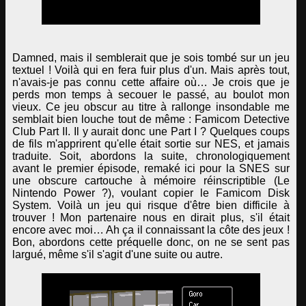
Damned, mais il semblerait que je sois tombé sur un jeu
textuel ! Voilà qui en fera fuir plus d'un. Mais après tout,
n'avais-je pas connu cette affaire où… Je crois que je
perds mon temps à secouer le passé, au boulot mon
vieux. Ce jeu obscur au titre à rallonge insondable me
semblait bien louche tout de même : Famicom Detective
Club Part II. Il y aurait donc une Part I ? Quelques coups
de fils m'apprirent qu'elle était sortie sur NES, et jamais
traduite. Soit, abordons la suite, chronologiquement
avant le premier épisode, remaké ici pour la SNES sur
une obscure cartouche à mémoire réinscriptible (Le
Nintendo Power ?), voulant copier le Famicom Disk
System. Voilà un jeu qui risque d'être bien difficile à
trouver ! Mon partenaire nous en dirait plus, s'il était
encore avec moi… Ah ça il connaissant la côte des jeux !
Bon, abordons cette préquelle donc, on ne se sent pas
largué, même s'il s'agit d'une suite ou autre.