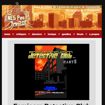
Pour le retour de Leonarda et aussi de Donnatella,
Michelangela et Raphaela.
news
//
critiques
//
dossiers
//
lexique
//
goodies
//
forum
//
a propos