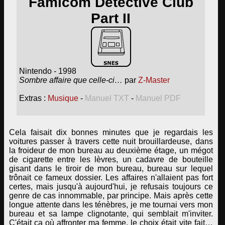
Famicom Detective Club
Part II
Nintendo - 1998
Sombre affaire que celle-ci…
par
Z-Master
Extras :
Musique
-
Manuel TXT
-
Manuel PDF
Cela faisait dix bonnes minutes que je regardais les
voitures passer à travers cette nuit brouillardeuse, dans
la froideur de mon bureau au deuxième étage, un mégot
de cigarette entre les lèvres, un cadavre de bouteille
gisant dans le tiroir de mon bureau, bureau sur lequel
trônait ce fameux dossier. Les affaires n'allaient pas fort
certes, mais jusqu'à aujourd'hui, je refusais toujours ce
genre de cas innommable, par principe. Mais après cette
longue attente dans les ténèbres, je me tournai vers mon
bureau et sa lampe clignotante, qui semblait m'inviter.
C'était ça où affronter ma femme, le choix était vite fait…