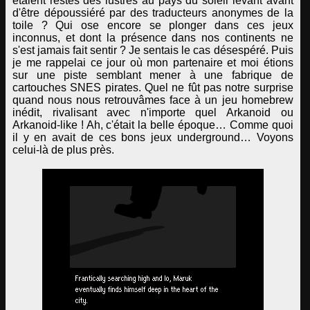
étaient restés des lustres au pays du soleil levant avant
d'être dépoussiéré par des traducteurs anonymes de la
toile ? Qui ose encore se plonger dans ces jeux
inconnus, et dont la présence dans nos continents ne
s'est jamais fait sentir ? Je sentais le cas désespéré. Puis
je me rappelai ce jour où mon partenaire et moi étions
sur une piste semblant mener à une fabrique de
cartouches SNES pirates. Quel ne fût pas notre surprise
quand nous nous retrouvâmes face à un jeu homebrew
inédit, rivalisant avec n'importe quel Arkanoid ou
Arkanoid-like ! Ah, c'était la belle époque… Comme quoi
il y en avait de ces bons jeux underground… Voyons
celui-là de plus près.