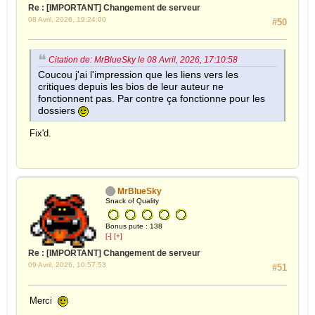
Re : [IMPORTANT] Changement de serveur
08 Avril, 2026, 19:24:00
#50
Citation de: MrBlueSky le 08 Avril, 2026, 17:10:58
Coucou j'ai l'impression que les liens vers les
critiques depuis les bios de leur auteur ne
fonctionnent pas. Par contre ça fonctionne pour les
dossiers
Fix'd.
MrBlueSky
Snack of Quality
Bonus pute : 138
[-]
[+]
Re : [IMPORTANT] Changement de serveur
09 Avril, 2026, 10:57:53
#51
Merci