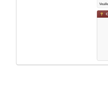
Veuill
C