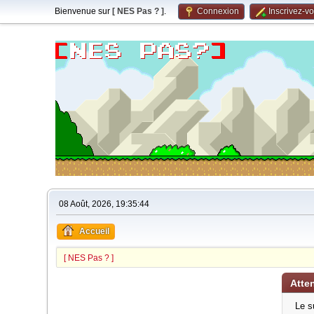
Bienvenue sur
[ NES Pas ? ]
.
Connexion
Inscrivez-v
08 Août, 2026, 19:35:44
Accueil
[ NES Pas ? ]
Atten
Le s