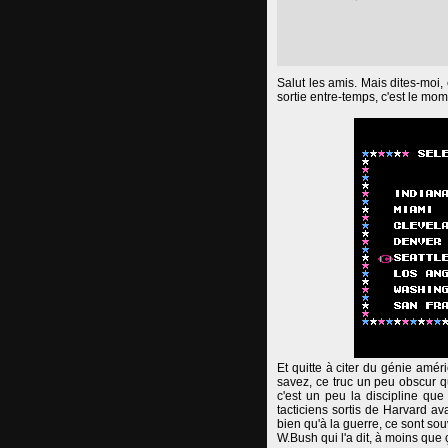
Salut les amis. Mais dites-moi, 
sortie entre-temps, c'est le mo
Et quitte à citer du génie amér
savez, ce truc un peu obscur qu
c'est un peu la discipline que
tacticiens sortis de Harvard a
bien qu'à la guerre, ce sont sou
W.Bush qui l'a dit, à moins que 