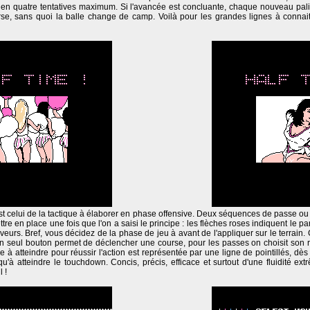
r en quatre tentatives maximum. Si l'avancée est concluante, chaque nouveau palie
rse, sans quoi la balle change de camp. Voilà pour les grandes lignes à connaitre
t celui de la tactique à élaborer en phase offensive. Deux séquences de passe ou
ttre en place une fois que l'on a saisi le principe : les flèches roses indiquent le p
eurs. Bref, vous décidez de la phase de jeu à avant de l'appliquer sur le terrain. C
Un seul bouton permet de déclencher une course, pour les passes on choisit son 
 à atteindre pour réussir l'action est représentée par une ligne de pointillés, dès 
qu'à atteindre le touchdown. Concis, précis, efficace et surtout d'une fluidité e
 !