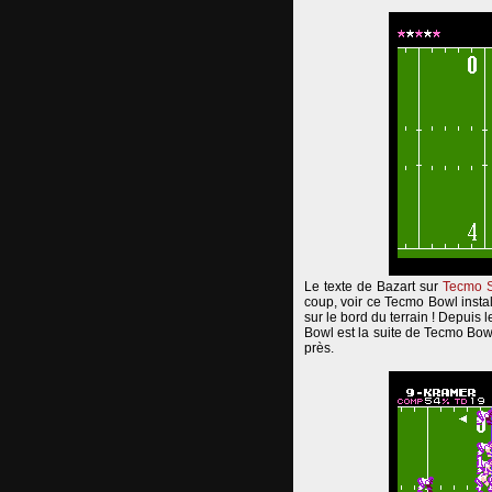
Le texte de Bazart sur
Tecmo 
coup, voir ce Tecmo Bowl instal
sur le bord du terrain ! Depuis 
Bowl est la suite de Tecmo Bow
près.