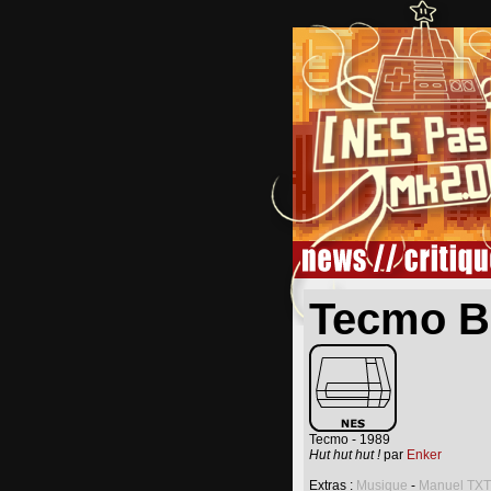
Tecmo B
Tecmo - 1989
Hut hut hut !
par
Enker
Extras :
Musique
-
Manuel TXT