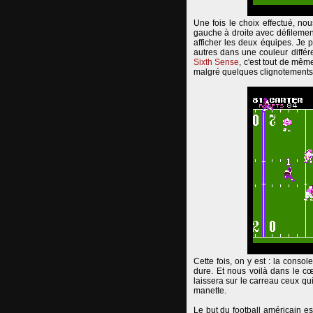
Une fois le choix effectué, no
gauche à droite avec défilemen
afficher les deux équipes. Je 
autres dans une couleur diffé
Sixth Sense
, c'est tout de mêm
malgré quelques clignotements
Cette fois, on y est : la conso
dure. Et nous voilà dans le cœu
laissera sur le carreau ceux qui
manette.
Le but du football américain es