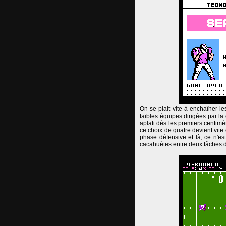
On se plait vite à enchaîner l
faibles équipes dirigées par la
aplati dès les premiers centimè
ce choix de quatre devient vite
phase défensive et là, ce n'es
cacahuètes entre deux tâches d