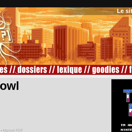
Le si
owl
-
Manuel PDF