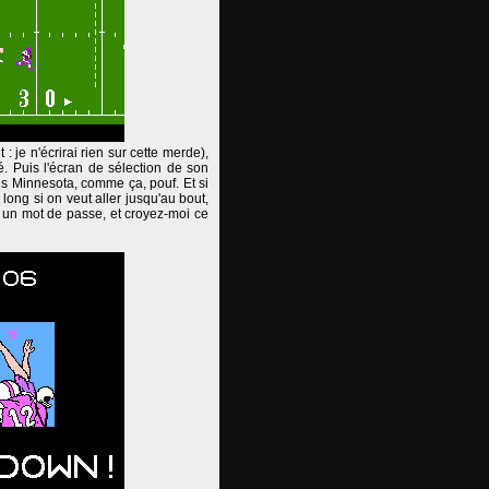
 je n'écrirai rien sur cette merde),
é. Puis l'écran de sélection de son
nds Minnesota, comme ça, pouf. Et si
long si on veut aller jusqu'au bout,
e un mot de passe, et croyez-moi ce