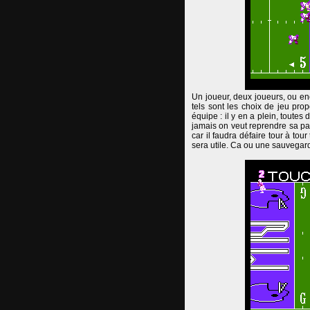
Un joueur, deux joueurs, ou enc
tels sont les choix de jeu pro
équipe : il y en a plein, toutes
jamais on veut reprendre sa par
car il faudra défaire tour à to
sera utile. Ca ou une sauvegar