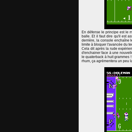
En défense le principe est le m
balle. Et il faut dire qu'il es
derrière, la console enchaîne 
limite à bloquer l'avancée du t
Cela dit après la rude expérienc
d'enchainer face à une nouvelle
le quaterback à huit grammes ! 
rhum, ça agrémentera un peu la