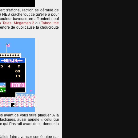
t s'affiche, l'action se déroule de
a NES crache tout ce qu'elle a pour
 couleur baveuse en affrontent neuf
k Tales
,
Megaman 2
ou
Taboo: the
prendre de quoi cause la choucroute
es avant de vous faire plaquer. A la
tactiques, aussi appelé « celui qui
 qui t'instruit avant de te donner la
falloir faire avancer son équipe par