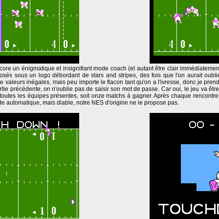
ore un énigmatique et insignifiant mode coach (et autant être clair immédiatement :
posés sous un logo débordant de stars and stripes, des fois que l'on aurait oubli
 de valeurs inégales, mais peu importe le flacon tant qu'on a l'ivresse, donc je pre
tie précédente, on n'oublie pas de saisir son mot de passe. Car oui, le jeu va être 
ur toutes les équipes présentes, soit onze matchs à gagner. Après chaque rencontr
de automatique, mais diable, notre NES d'origine ne le propose pas.