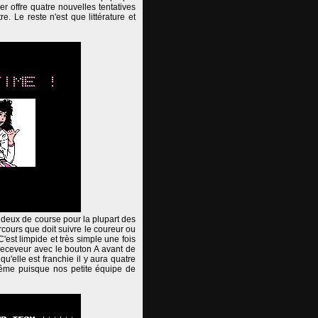
r offre quatre nouvelles tentatives
. Le reste n'est que littérature et
 deux de course pour la plupart des
arcours que doit suivre le coureur ou
'est limpide et très simple une fois
receveur avec le bouton A avant de
qu'elle est franchie il y aura quatre
xtrême puisque nos petite équipe de