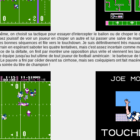
ême, on choisit sa tactique pour essayer d'intercepter le ballon ou de choper le q
t assez jouissif de voir un joueur en choper un autre et lui passer une salve de ma
les bonnes séquences et file vers le touchdown. Je suis définitivement très mauv
errain en espérant saboter les quatre tentatives, mais c'est assez incertain comme
e de la défaite, on finit par montrer une opposition plus virile et viennent les lau
 équipe jusqu'au but ultime de tout joueur de football américain : le barbecue de 
Le pauvre a fini par céder devant sa cirrhose, mais ses coéquipiers ont fait macér
 soirée du titre de champion !