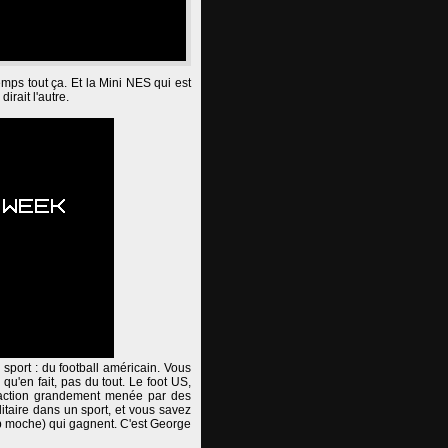
temps tout ça. Et la Mini NES qui est
rait l'autre.
 sport : du football américain. Vous
qu'en fait, pas du tout. Le foot US,
ne action grandement menée par des
itaire dans un sport, et vous savez
trop moche) qui gagnent. C'est George