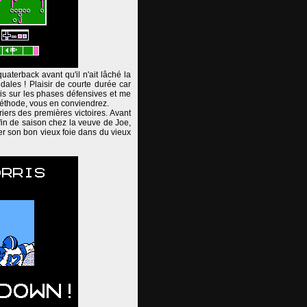
uaterback avant qu'il n'ait lâché la
ndales ! Plaisir de courte durée car
ais sur les phases défensives et me
 méthode, vous en conviendrez.
riers des premières victoires. Avant
fin de saison chez la veuve de Joe,
er son bon vieux foie dans du vieux