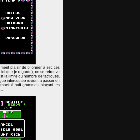
iment plaisir de pilonner à sec ces
 toi que je regarde), on se retrouve
t la limite du nombre de tactiques,
ngue interceptée revient à passer en
terback à huit grammes, plaçant les
..