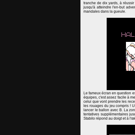
tranche de dix yards, à réussi
jusqu'à atteindre l'en-but adve
mandales dans la gueule.
Le fameux écran en question es
équipes, c'est assez facile à me
celui que vont prendre les recev
les rouages du jeu compris ! 
lancer le ballon avec B. La zone
tentatives supplémentaires jus
Stabilo répond au doigt et à l'œil