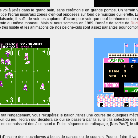
us voilà jetés dans le grand bain, sans cérémonie en grande pompe. Un terrain ver
t de l'écran jusqu'aux zones d'en-but opposées sur fond de musique guillerette. L
plaisante, il suffit de voir les captures d'écran pour voir que neuf bonhommes de
rente du même tonneau. Mais si nous sommes en 1989, l'année de sortie de
Duc
e très lisible et les animations de nos peigne-culs sont assez parlantes pour com
.
le fait l'engagement, vous récupérez le ballon, faites une course de quelques mètr
r du jeu, l'écran qui décidera ce qui se passera par la suite : la sélection des 
 ne connaissent rien à ce sport ». Petite séquence de rattrapage, [Nes Pas?], le site
t d'inscrire des touchdowns à bouts de passes ou de courses. Pour ce faire, il va 