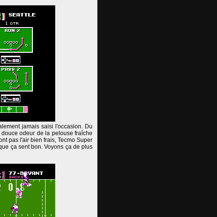
lement jamais saisi l'occasion. Du
la douce odeur de la pelouse fraîche
ont pas l'air bien frais, Tecmo Super
que ça sent bon. Voyons ça de plus