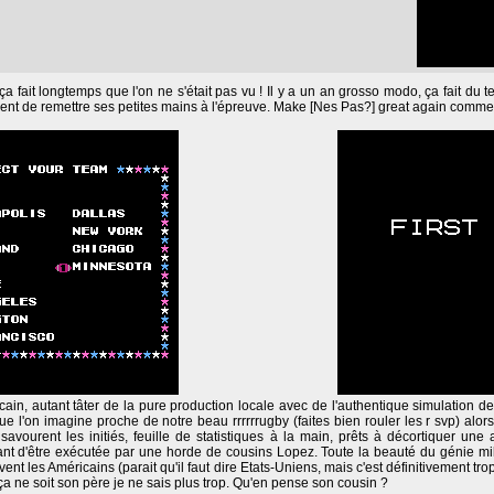
ça fait longtemps que l'on ne s'était pas vu ! Il y a un an grosso modo, ça fait du 
ment de remettre ses petites mains à l'épreuve. Make [Nes Pas?] great again comme di
icain, autant tâter de la pure production locale avec de l'authentique simulation de
e l'on imagine proche de notre beau rrrrrrugby (faites bien rouler les r svp) alors 
 savourent les initiés, feuille de statistiques à la main, prêts à décortiquer u
vant d'être exécutée par une horde de cousins Lopez. Toute la beauté du génie mil
vent les Américains (parait qu'il faut dire Etats-Uniens, mais c'est définitivement 
ça ne soit son père je ne sais plus trop. Qu'en pense son cousin ?